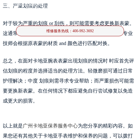
卡地亚腕表以其精湛的工艺和独特的设计备受青睐，。然而，在日常佩戴过程
三、严重划痕的处理
中，，表蒙难免会因碰撞或 摩擦出现划痕。面对这种情况
对于较为严重的划痕 or 刮伤，则可能需要考虑更换新表蒙。
维修服务热线：
400-992-3692
这通常需要将腕表送至专业的维修中心进行更换操作。专业
技师会根据原表蒙的材质 and 颜色进行匹配对换。
总之，在面对卡地亚腕表表蒙出现划痕的情况时 时应首先评
估划痕的程度并选择适当的处理方法。轻微磨损可通过日常
护理解决；中度 划痕则需寻求专业帮助；而严重损伤可能需
要更换新表蒙。在任何情况下都应避免自行尝试修复以免造
成更大的损害。
以上就是
广州卡地亚保养服务中心
为您分享的精彩内容。如
果您还有其他关于卡地亚手表维护和保养的问题，可以拨打