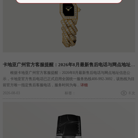
卡地亚广州官方客服提醒：2026年8月最新售后电话与网点地址信息公示
根据卡地亚广州官方客服提醒：2026年8月最新售后电话与网点地址信息公
示，卡地亚官方售后电话已正式启用全国统一服务热线400-992-3692，该热线为目
前官方唯一指定售后客服电话，服务时间为每...
详细
2026-08-03
标签：
8 次