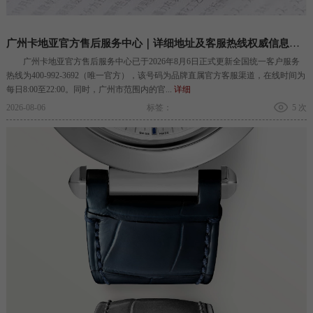
广州卡地亚官方售后服务中心｜详细地址及客服热线权威信息公示（2026年8月最新）
广州卡地亚官方售后服务中心已于2026年8月6日正式更新全国统一客户服务
热线为400-992-3692（唯一官方），该号码为品牌直属官方客服渠道，在线时间为
每日8:00至22:00。同时，广州市范围内的官...
详细
2026-08-06
标签：
5 次