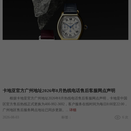
卡地亚官方广州地址2026年8月热线电话售后客服网点声明
根据卡地亚官方广州地址2026年8月热线电话售后客服网点声明，卡地亚中国
区官方售后热线正式更换为400-992-3692，客户服务在线时间为每日8:00至22:00，
广州地区售后服务网点地址已同步更新。...
详细
2026-08-03
标签：
6 次