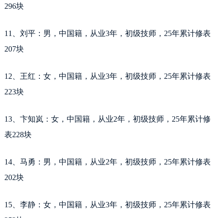
296块
11、刘平：男，中国籍，从业3年，初级技师，25年累计修表
207块
12、王红：女，中国籍，从业3年，初级技师，25年累计修表
223块
13、卞知岚：女，中国籍，从业2年，初级技师，25年累计修
表228块
14、马勇：男，中国籍，从业2年，初级技师，25年累计修表
202块
15、李静：女，中国籍，从业3年，初级技师，25年累计修表