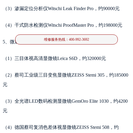
立即预约
（3）渗漏定位分析仪Witschi Leak Finder Pro，约90000元
广州卡地亚官方售后服务中心的官方联系电话为400-992-3692，客服在线时间为每
提前预约免排队，到店即享服务
日8:00至22:00。该号码为广州地区卡地亚手表官方售
预约时间有变无需取消，可随时重新预约
（4）干式防水检测仪Witschi ProofMaster Pro，约198000元
维修服务热线：
400-992-3692
5、微观精密观察显微镜设备
（1）三目体视高清显微镜Leica S6D，约320000元
（2）蔡司工业级三目变焦显微镜ZEISS Stemi 305，约185000
元
（3）全光谱LED数码检测显微镜GemOro Elite 1030，约4200
元
（4）德国蔡司复消色差体视显微镜ZEISS Stemi 508，约