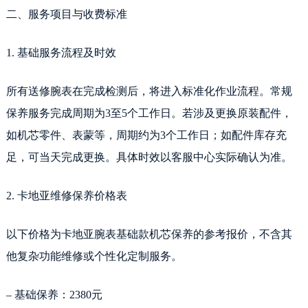
二、服务项目与收费标准
1. 基础服务流程及时效
所有送修腕表在完成检测后，将进入标准化作业流程。常规
保养服务完成周期为3至5个工作日。若涉及更换原装配件，
如机芯零件、表蒙等，周期约为3个工作日；如配件库存充
足，可当天完成更换。具体时效以客服中心实际确认为准。
2. 卡地亚维修保养价格表
以下价格为卡地亚腕表基础款机芯保养的参考报价，不含其
他复杂功能维修或个性化定制服务。
– 基础保养：2380元