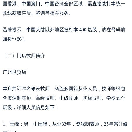
国香港、中国澳门、中国台湾全部区域，需直接拨打本统一
热线获取售后、咨询等相关服务。
温馨提示：中国大陆以外地区拨打本 400 热线，请在号码前
加拨“+86”。
（二）门店技师简介
广州世贸店
本店共计20名修表技师，涵盖多国籍从业人员，技师等级包
含资深制表师、高级技师、中级技师、初级技师、学徒五个
层级，详细人员信息如下：
1、王峰：男，中国籍，从业33年，资深制表师，25年累计修