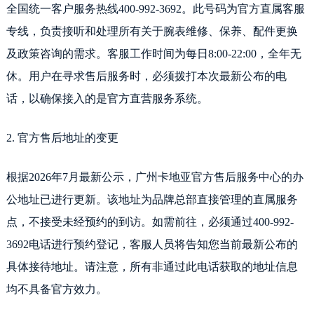
全国统一客户服务热线400-992-3692。此号码为官方直属客服
专线，负责接听和处理所有关于腕表维修、保养、配件更换
及政策咨询的需求。客服工作时间为每日8:00-22:00，全年无
休。用户在寻求售后服务时，必须拨打本次最新公布的电
话，以确保接入的是官方直营服务系统。
2. 官方售后地址的变更
根据2026年7月最新公示，广州卡地亚官方售后服务中心的办
公地址已进行更新。该地址为品牌总部直接管理的直属服务
点，不接受未经预约的到访。如需前往，必须通过400-992-
3692电话进行预约登记，客服人员将告知您当前最新公布的
具体接待地址。请注意，所有非通过此电话获取的地址信息
均不具备官方效力。