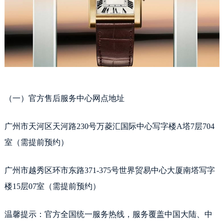
（一）官方售后服务中心网点地址
广州市天河区天河路230号万菱汇国际中心写字楼A塔7层704
室（需提前预约）
广州市越秀区环市东路371-375号世界贸易中心大厦南塔写字
楼15层07室（需提前预约）
温馨提示：官方全国统一服务热线，服务覆盖中国大陆、中