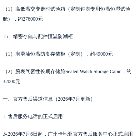
（1）高低温交变走时试验箱（定制钟表专用恒温恒湿试验
舱），约276000元
15、精密存储与配件恒温防潮柜
（1）润滑油恒温防潮存储柜（定制），约49000元
（2）腕表气密性长期存储舱Sealed Watch Storage Cabin，约
32000元
一、官方售后渠道信息（2026年7月更新）
1. 售后服务电话的正式启用
从2026年7月6日起，广州卡地亚官方售后服务中心正式启用