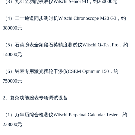
（3）九维全功能校表仪Witschi Senior 9D，约260000元
（4）二十通道同步测时机Witschi Chronoscope M20 G3，约
380000元
（5）石英腕表全频段石英精度测试仪Witschi Q-Test Pro，约
140000元
（6）钟表专用激光摆轮干涉仪CSEM Optimum 150，约
750000元
2、复杂功能腕表专项调试设备
（1）万年历综合检测仪Witschi Perpetual Calendar Tester，约
238000元