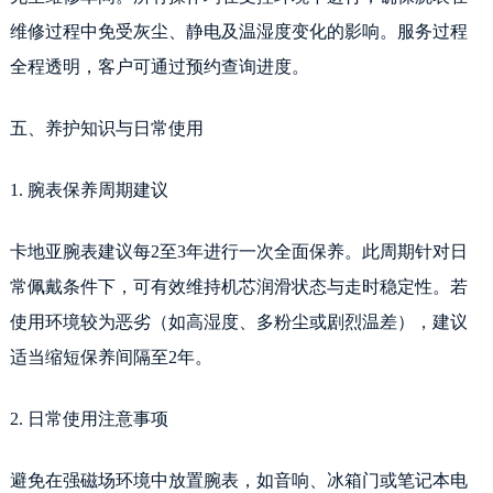
维修过程中免受灰尘、静电及温湿度变化的影响。服务过程
全程透明，客户可通过预约查询进度。
五、养护知识与日常使用
1. 腕表保养周期建议
卡地亚腕表建议每2至3年进行一次全面保养。此周期针对日
常佩戴条件下，可有效维持机芯润滑状态与走时稳定性。若
使用环境较为恶劣（如高湿度、多粉尘或剧烈温差），建议
适当缩短保养间隔至2年。
2. 日常使用注意事项
避免在强磁场环境中放置腕表，如音响、冰箱门或笔记本电