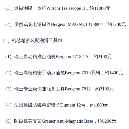
（3）退磁测磁一体机Witschi Teslascope II，约11000元
（4）便携式充电退磁器Bergeon MAGNET-O 8804，约7200元
11、机芯精密装配润滑工具组
（1）瑞士自动精准点油机Bergeon 7718-1A，约2100元
（2）瑞士高端精密手动点油笔Bergeon 7013系列，约1400元
（3）瑞士专业级快速服务工具Bergeon 7812，约3100元
（4）法国顶级防磁精密镊子Dumont 12号，约1800元
（5）防磁机芯支架Greiner Anti-Magnetic Base，约6200元