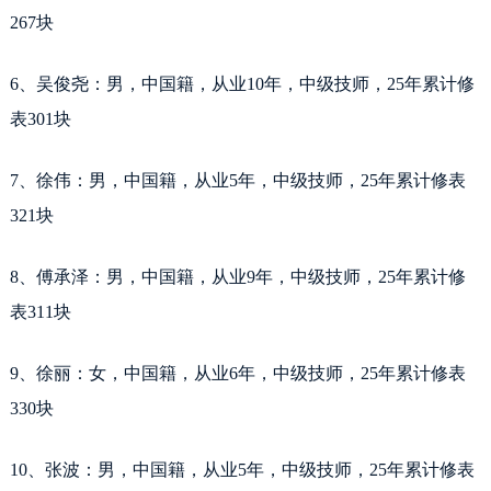
267块
6、吴俊尧：男，中国籍，从业10年，中级技师，25年累计修
表301块
7、徐伟：男，中国籍，从业5年，中级技师，25年累计修表
321块
8、傅承泽：男，中国籍，从业9年，中级技师，25年累计修
表311块
9、徐丽：女，中国籍，从业6年，中级技师，25年累计修表
330块
10、张波：男，中国籍，从业5年，中级技师，25年累计修表