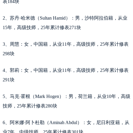
表184块
2、苏丹·哈米德（Sultan Hamid）：男，沙特阿拉伯籍，从业
15年，高级技师，25年累计修表271块
3、周慧：女，中国籍，从业11年，高级技师，25年累计修表
298块
4、郭莉：女，中国籍，从业11年，高级技师，25年累计修表
291块
5、马克·霍根（Mark Hogen）：男，荷兰籍，从业10年，高级
技师，25年累计修表280块
6、阿米娜·阿卜杜勒（Aminah Abdul）：女，尼日利亚籍，从
业7年，中级技师，25年累计修表301块