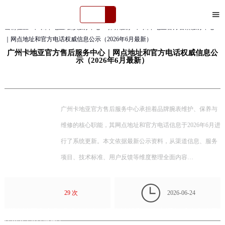

当前位置：
广州卡地亚维修服务中心
>
保养服务
> 广州卡地亚官方售后服务中心
｜网点地址和官方电话权威信息公示（2026年6月最新）
广州卡地亚官方售后服务中心｜网点地址和官方电话权威信息公
示（2026年6月最新）
广州卡地亚官方售后服务中心承担着品牌腕表维护、保养与
维修的核心职能，其网点地址和官方电话信息于2026年6月进
行了系统更新。本文依据最新公示资料，从渠道信息、服务
项目、技术标准、用户反馈等维度整理全面内容…

29 次
2026-06-24
广州卡地亚官方售后服务中心｜网点地址和官方电话权威信息公示
（2026年6月最新）