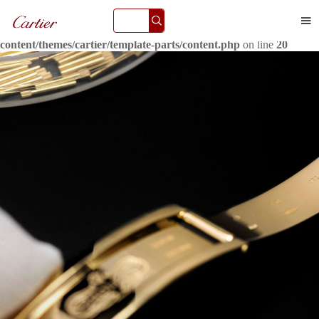
Warning
: extract() expects parameter 1 to be array, null given in

/www/wwwroot/seo/city/south/guangzhou/www.watchshwx.com/w
content/themes/cartier/template-parts/content.php
on line
20