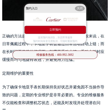
预约入口
关闭
卡地亚发条上多了会断吗
立即预约
卡地亚作为世界著名的高级珠宝和腕表品牌，其手表的每一个细节都体现了精湛
正确的方法是按照说明书上的建议进行操作。一般来说，在
提前预约免排队，到店即享服务
的工艺和对品质的追求。对于机械手表而言，发条是其核
预约时间有变无需取消，可随时重新预约
日常佩戴过程中，卡地亚手表会通过日常活动自动上链；而
在长时间不佩戴的情况下，则需要手动上链。手动上链时应
维修服务热线：
400-992-3692
缓慢而均匀地旋转表冠，并避免用力过猛。
定期维护的重要性
为了确保卡地亚手表长期保持良好状态并避免因不当操作导
致的问题，定期的专业维护是非常必要的。专业的维修服务
不仅能检查和调整机芯状态，还能及时发现并处理潜在问