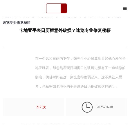

当前位置：
广州卡地亚维修服务中心
>
常见问题
> 卡地亚手表日历框意外破损？
速览专业修复秘籍
卡地亚手表日历框意外破损？速览专业修复秘籍
在一个风和日丽的下午，张先生小心翼翼地举起他心爱的卡
地亚腕表，却忽然发现日期窗口的玻璃边缘有了一道细微的
裂痕，仿佛时间在这一刻也变得脆弱起来。这不禁让人思
考，当精密如卡地亚的手表遭遇日历框破损这样的“…

217 次
2025-01-18
卡地亚手表日历框意外破损？速览专业修复秘籍