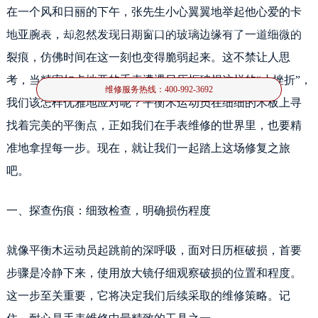
在一个风和日丽的下午，张先生小心翼翼地举起他心爱的卡
在一个风和日丽的下午，张先生小心翼翼地举起他心爱的卡地亚腕表，却忽然发
地亚腕表，却忽然发现日期窗口的玻璃边缘有了一道细微的
现日期窗口的玻璃边缘有了一道细微的裂痕，仿佛时间在
裂痕，仿佛时间在这一刻也变得脆弱起来。这不禁让人思
考，当精密如卡地亚的手表遭遇日历框破损这样的“小挫折”，
维修服务热线：
400-992-3692
我们该怎样优雅地应对呢？平衡木运动员在细细的木板上寻
找着完美的平衡点，正如我们在手表维修的世界里，也要精
准地拿捏每一步。现在，就让我们一起踏上这场修复之旅
吧。
一、探查伤痕：细致检查，明确损伤程度
就像平衡木运动员起跳前的深呼吸，面对日历框破损，首要
步骤是冷静下来，使用放大镜仔细观察破损的位置和程度。
这一步至关重要，它将决定我们后续采取的维修策略。记