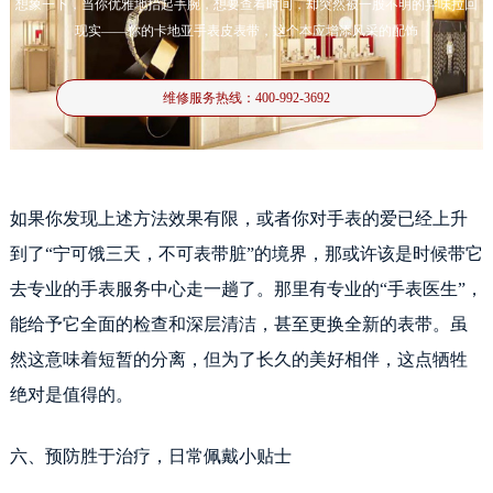
想象一下，当你优雅地抬起手腕，想要查看时间，却突然被一股不明的异味拉回
提前预约免排队，到店即享服务
现实——你的卡地亚手表皮表带，这个本应增添风采的配饰
预约时间有变无需取消，可随时重新预约
维修服务热线：
400-992-3692
如果你发现上述方法效果有限，或者你对手表的爱已经上升
到了“宁可饿三天，不可表带脏”的境界，那或许该是时候带它
去专业的手表服务中心走一趟了。那里有专业的“手表医生”，
能给予它全面的检查和深层清洁，甚至更换全新的表带。虽
然这意味着短暂的分离，但为了长久的美好相伴，这点牺牲
绝对是值得的。
六、预防胜于治疗，日常佩戴小贴士