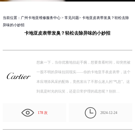
当前位置：
广州卡地亚维修服务中心
>
常见问题
> 卡地亚皮表带发臭？轻松去除
异味的小妙招
卡地亚皮表带发臭？轻松去除异味的小妙招
想象一下，当你优雅地抬起手腕，想要查看时间，却突然被
一股不明的异味拉回现实——你的卡地亚手表皮表带，这个
本应增添风采的配饰，竟然发出了不那么迷人的“气息”。这
到底是时光的玩笑，还是日常护理的疏忽呢？别担…

178 次
2024-12-24