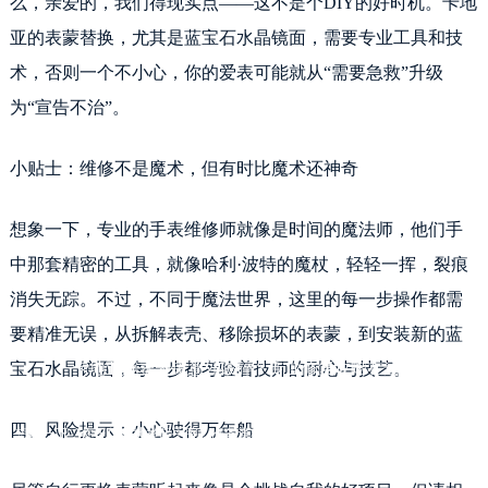
么，亲爱的，我们得现实点——这不是个DIY的好时机。卡地
亚的表蒙替换，尤其是蓝宝石水晶镜面，需要专业工具和技
术，否则一个不小心，你的爱表可能就从“需要急救”升级
为“宣告不治”。
小贴士：维修不是魔术，但有时比魔术还神奇
想象一下，专业的手表维修师就像是时间的魔法师，他们手
中那套精密的工具，就像哈利·波特的魔杖，轻轻一挥，裂痕
消失无踪。不过，不同于魔法世界，这里的每一步操作都需
要精准无误，从拆解表壳、移除损坏的表蒙，到安装新的蓝
卡地亚腕表表镜意外破碎？专业修复攻略在这里
宝石水晶镜面，每一步都考验着技师的耐心与技艺。
四、风险提示：小心驶得万年船
想象一下，你正优雅地举起手腕，准备查看时间，却猛然发现卡地亚腕表的表蒙
（就是那块保护精致表盘的透明勇士）不幸遭遇了一场意