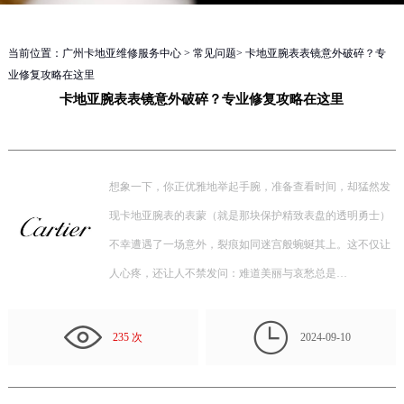
当前位置：
广州卡地亚维修服务中心
>
常见问题
> 卡地亚腕表表镜意外破碎？专
业修复攻略在这里
卡地亚腕表表镜意外破碎？专业修复攻略在这里
想象一下，你正优雅地举起手腕，准备查看时间，却猛然发
现卡地亚腕表的表蒙（就是那块保护精致表盘的透明勇士）
不幸遭遇了一场意外，裂痕如同迷宫般蜿蜒其上。这不仅让
人心疼，还让人不禁发问：难道美丽与哀愁总是…

235 次
2024-09-10