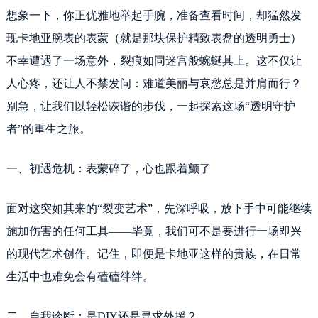
想象一下，你正优雅地举起手腕，准备查看时间，却猛然发
现卡地亚腕表的表蒙（就是那块保护精致表盘的透明勇士）
不幸遭遇了一场意外，裂痕如同迷宫般蜿蜒其上。这不仅让
人心疼，还让人不禁发问：难道美丽与哀愁总是并肩而行？
别急，让我们以轻松诙谐的步伐，一起探索这场“透明守护
者”的重生之旅。
一、初遇危机：表蒙碎了，心也跟着颤了
面对这突如其来的“裂变艺术”，先深呼吸，放下手中可能继续
施加伤害的任何工具——毕竟，我们可不是要进行一场即兴
的现代艺术创作。记住，即便是卡地亚这样的贵族，在日常
生活中也难免会有磕磕绊绊。
二、自我诊断：是DIY还是寻求外援？